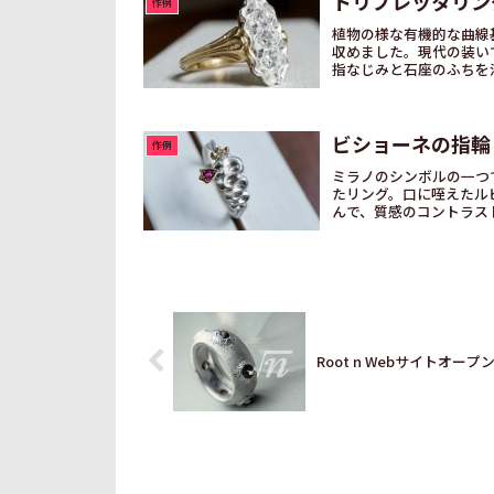
トリプレッタリン
作例
植物の様な有機的な曲線
収めました。現代の装い
指なじみと石座のふちを
す...
ビショーネの指輪
作例
ミラノのシンボルの一つで
たリング。口に咥えたル
んで、質感のコントラスト
Root n Webサイトオープ