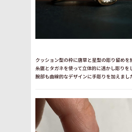
クッション型の枠に唐草と星型の彫り留めを
糸鋸とタガネを使って立体的に透かし彫りを
腕部も曲線的なデザインに手彫りを加えまし